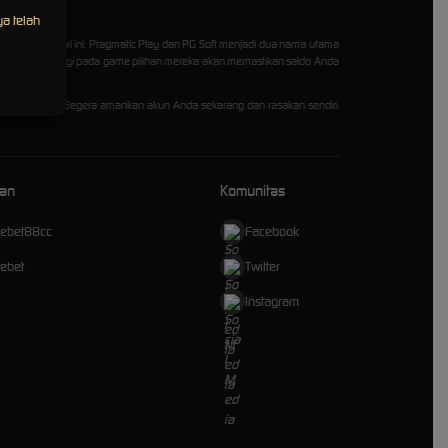
a telah
ma
slot gacor
hari ini. Pragmatic Play dan PG Soft menjadi dua nama utama
angan yang tinggi pada game pilihan mereka akan memastikan saldo Anda
para member. Segera amankan akun Anda sekarang dan rasakan sendiri
an
Komunitas
ebet88cc
Facebook
ebet
Twitter
Instagram