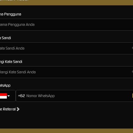
ma Pengguna
a Sandi
ngi Kata Sandi
tsApp
+62
e Referral