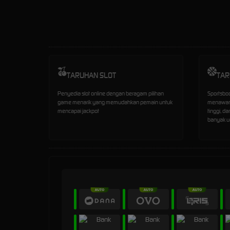
TARUHAN SLOT
TAR
Penyedia slot online dengan beragam pilihan
Sportsboo
game menarik yang memudahkan pemain untuk
menawark
mencapai jackpot
tinggi, d
banyak u