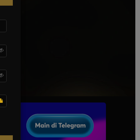
Pindai kode
untuk Und
Android A