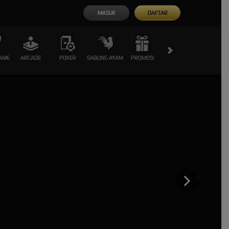
MASUK
DAFTAR
GAME
ARCADE
POKER
SABUNG AYAM
PROMOSI