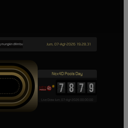
Jum, 07-Agt-2026 19.28.31
ditimbulkan.
Pemeliharaan Terjadwal: MarbleX pada 31-Jul-2026 dari 00.00.00 sampai 31-Ju
Nex4D Pools Day
Live Draw Jum, 07-Agt-2026 00.00.00