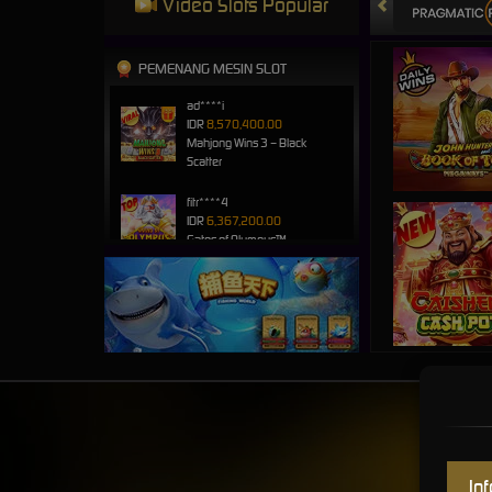
Video Slots Popular
PEMENANG MESIN SLOT
ad****i
IDR
8,570,400.00
Mahjong Wins 3 – Black
Scatter
fitr****4
IDR
6,367,200.00
Gates of Olympus™
vika1****6
IDR
6,029,360.00
Fury of Anubis
fais****3
IDR
5,996,880.00
Gates of Olympus 1000
ad****i
IDR
4,268,000.00
Mahjong Wins 3 – Black
Inf