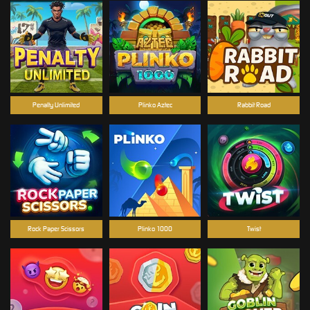
Penalty Unlimited
Plinko Aztec
Rabbit Road
Rock Paper Scissors
Plinko 1000
Twist