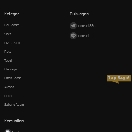
Kategori
Dukungan
Hot Games
homebet88cc
Slots
homebet
Live Casino
Race
Togel
Olahraga
Tap Saya!
Crash Game
Arcade
Poker
Sabung Ayam
Komunitas