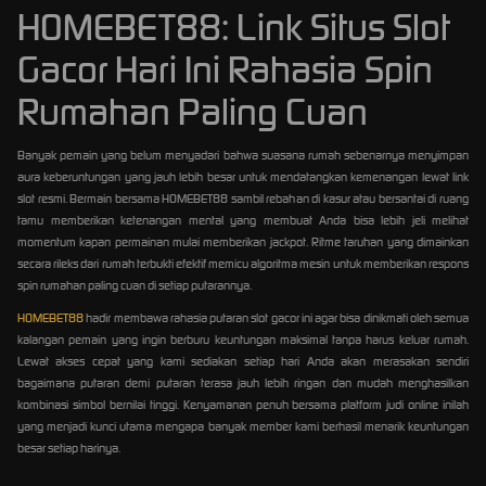
HOMEBET88: Link Situs Slot
Gacor Hari Ini Rahasia Spin
Rumahan Paling Cuan
Banyak pemain yang belum menyadari bahwa suasana rumah sebenarnya menyimpan
aura keberuntungan yang jauh lebih besar untuk mendatangkan kemenangan lewat link
slot resmi. Bermain bersama HOMEBET88 sambil rebahan di kasur atau bersantai di ruang
tamu memberikan ketenangan mental yang membuat Anda bisa lebih jeli melihat
momentum kapan permainan mulai memberikan jackpot. Ritme taruhan yang dimainkan
secara rileks dari rumah terbukti efektif memicu algoritma mesin untuk memberikan respons
spin rumahan paling cuan di setiap putarannya.
HOMEBET88
hadir membawa rahasia putaran slot gacor ini agar bisa dinikmati oleh semua
kalangan pemain yang ingin berburu keuntungan maksimal tanpa harus keluar rumah.
Lewat akses cepat yang kami sediakan setiap hari Anda akan merasakan sendiri
bagaimana putaran demi putaran terasa jauh lebih ringan dan mudah menghasilkan
kombinasi simbol bernilai tinggi. Kenyamanan penuh bersama platform judi online inilah
yang menjadi kunci utama mengapa banyak member kami berhasil menarik keuntungan
besar setiap harinya.