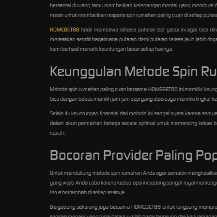
bersantai di ruang tamu memberikan ketenangan mental yang membuat Anda
mesin untuk memberikan respons spin rumahan paling cuan di setiap putar
HOMEBET88
hadir membawa rahasia putaran slot gacor ini agar bisa d
merasakan sendiri bagaimana putaran demi putaran terasa jauh lebih ri
kami berhasil menarik keuntungan besar setiap harinya.
Keunggulan Metode Spin R
Metode spin rumahan paling cuan bersama HOMEBET88 ini memiliki keunggu
bisa dengan bebas memilih jam-jam sepi yang dipercaya memiliki tingkat k
Selain itu keuntungan finansial dari metode ini sangat nyata karena s
dalam akun permainan bekerja secara optimal untuk memancing keluar bo
rupiah.
Bocoran Provider Paling Popu
Untuk mendukung metode spin rumahan Anda agar semakin menghasilkan p
yang wajib Anda coba karena kedua opsi ini sedang sangat royal membag
terus bertambah di setiap sesinya.
Bergabung sekarang juga bersama HOMEBET88 untuk langsung memprakti
sensasi menarik uang tunai dalam jumlah besar langsung dari kenyamanan te