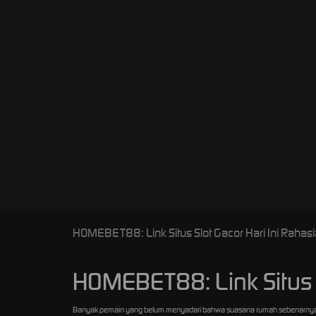
HOMEBET88: Link Situs Slot Gacor Hari Ini Rahas
HOMEBET88: Link Situs 
Banyak pemain yang belum menyadari bahwa suasana rumah sebenarnya m