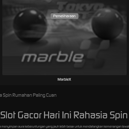
MarbleX
ia Spin Rumahan Paling Cuan
Slot Gacor Hari Ini Rahasia Sp
enyimpan aura keberuntungan yang jauh lebih besar untuk mendatangkan kemenangan lewat lin