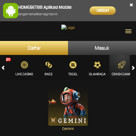
×
HOMEBET88 Aplikasi Mobile
UNDUH
Jangan tampilkan lagi hari ini
Daftar
Masuk
OTS
LIVE CASINO
RACE
TOGEL
OLAHRAGA
CRASH GAME
Gemini