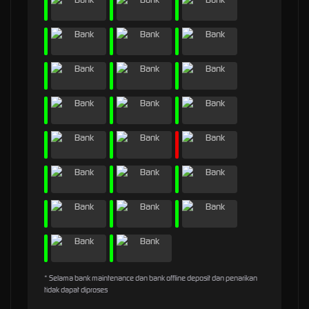
* Selama bank maintenance dan bank offline deposit dan penarikan
tidak dapat diproses