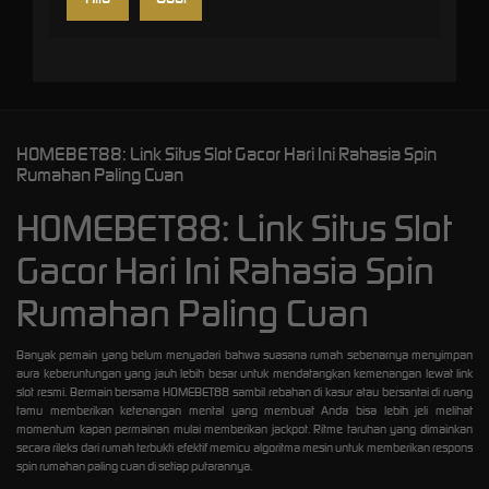
HOMEBET88: Link Situs Slot Gacor Hari Ini Rahasia Spin
Rumahan Paling Cuan
HOMEBET88: Link Situs Slot
Gacor Hari Ini Rahasia Spin
Rumahan Paling Cuan
Banyak pemain yang belum menyadari bahwa suasana rumah sebenarnya menyimpan
aura keberuntungan yang jauh lebih besar untuk mendatangkan kemenangan lewat link
slot resmi. Bermain bersama HOMEBET88 sambil rebahan di kasur atau bersantai di ruang
tamu memberikan ketenangan mental yang membuat Anda bisa lebih jeli melihat
momentum kapan permainan mulai memberikan jackpot. Ritme taruhan yang dimainkan
secara rileks dari rumah terbukti efektif memicu algoritma mesin untuk memberikan respons
spin rumahan paling cuan di setiap putarannya.