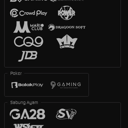
Poker
Sabung Ayam