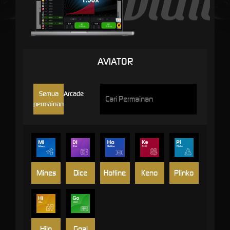
AVIATOR
Semua
Arcade
permainan
Mines
Dice
Hotline
Keno
Plinko
Hilo
Goal