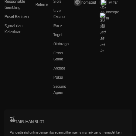
Responsible
Slots
homebet
Twitter
Referral
Gambling
Live
Instagra
Pusat Bantuan
Casino
m
Syarat dan
Race
Ketentuan
Togel
Olahraga
Crash
Game
Arcade
Poker
Sabung
Ayam
TARUHAN SLOT
Penyedia slot online dengan beragam pilihan game menarik yang memudahkan