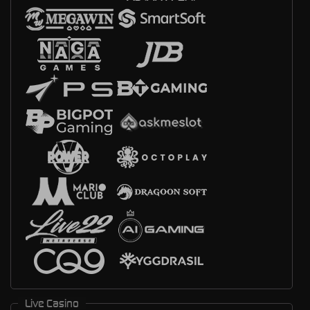
Live Casino