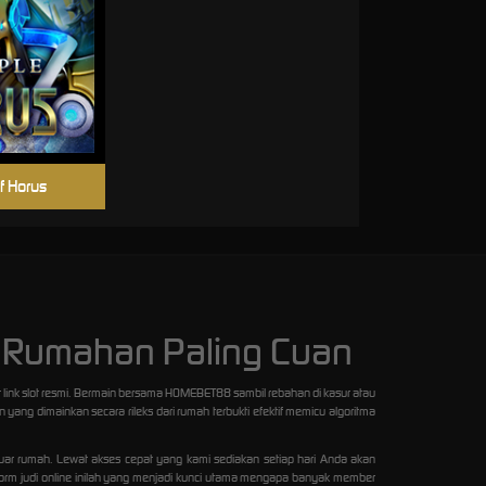
f Horus
in Rumahan Paling Cuan
k slot resmi. Bermain bersama HOMEBET88 sambil rebahan di kasur atau
ng dimainkan secara rileks dari rumah terbukti efektif memicu algoritma
uar rumah. Lewat akses cepat yang kami sediakan setiap hari Anda akan
form judi online inilah yang menjadi kunci utama mengapa banyak member