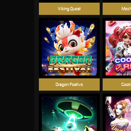
Viking Quest
Mech
Dragon Festive
Cook