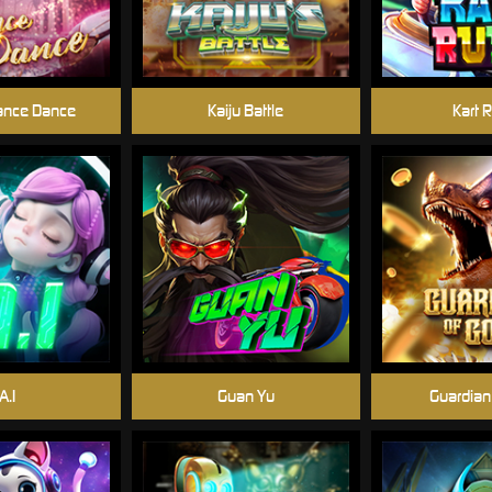
ance Dance
Kaiju Battle
Kart 
A.I
Guan Yu
Guardian 