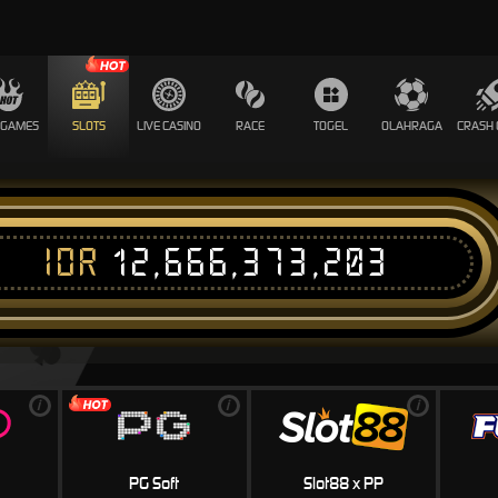
 GAMES
SLOTS
LIVE CASINO
RACE
TOGEL
OLAHRAGA
CRASH
IDR
12,666,377,809
i
i
i
a
PG Soft
Slot88 x PP