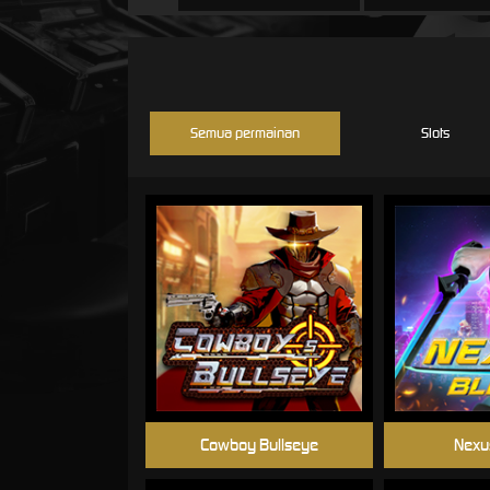
Semua permainan
Slots
Cowboy Bullseye
Nexu