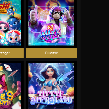
Sweet Bonanza 2500
venger
DJ Maxx