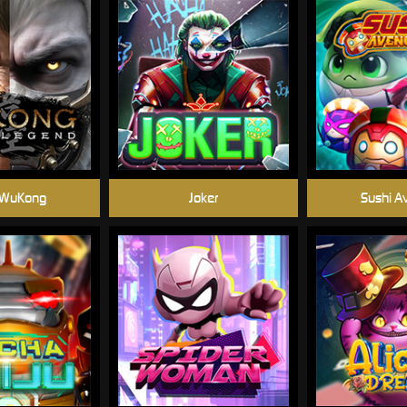
 WuKong
Joker
Sushi A