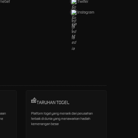
mebet
Twitter
Instagram
TARUHAN TOGEL
haan
Platform togel yang menarik dari perusahan
ame
terbaik di dunia yang menawarkan hadiah
kemenangan besar