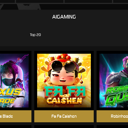
AIGAMING
Top 20
s Blade
Fa Fa Caishen
Robinhoo