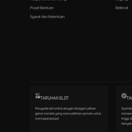
Pusat Bantuan
Referral
Syarat dan Ketentuan
TARUHAN SLOT
TA
Penyedia slot online dengan beragam pilihan
Sportsb
game menarik yang memudahkan pemain untuk
menawar
mencapai jackpot
tinggi,
banyak 