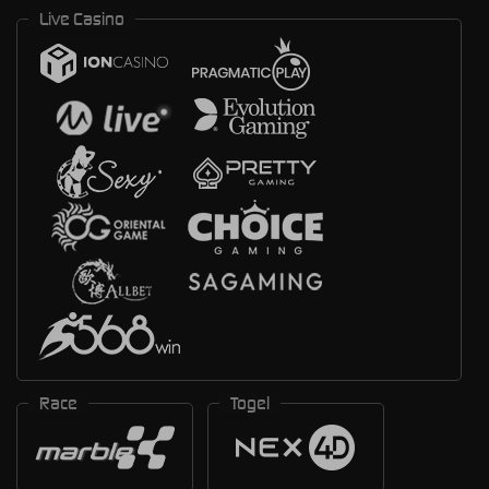
Live Casino
Race
Togel