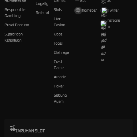
HOMEBET88
Games
8cc
ok
Loyalty
Responsible
Slots
homebet
Twitter
Referral
Gambling
Live
Instagra
Pusat Bantuan
Casino
m
Syarat dan
Race
Ketentuan
Togel
Olahraga
Crash
Game
Arcade
Poker
Sabung
Ayam
TARUHAN SLOT