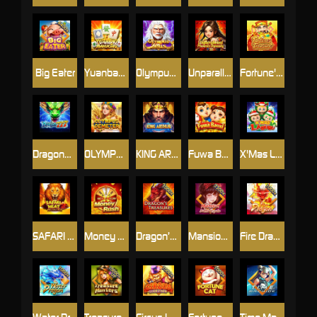
Big Eater
Yuanbao Mahjong
Olympus - Zeus
Unparalleled Phoenix Dynasty
Fortune's Treasure
Dragon777
OLYMPUS DEMETER
KING ARTHUR
Fuwa Baoxi
X'Mas LABUBU
SAFARI HEAT 2-MULTIPLY FUN
Money Rush
Dragon’s Treasures
Mansion Battle Royale
Fire Dragon