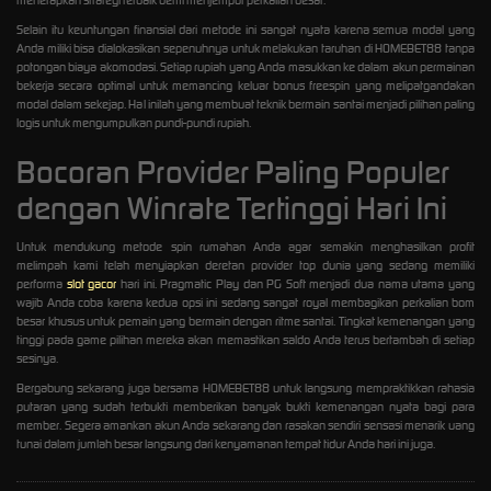
menerapkan strategi terbaik demi menjemput perkalian besar.
Selain itu keuntungan finansial dari metode ini sangat nyata karena semua modal yang
Anda miliki bisa dialokasikan sepenuhnya untuk melakukan taruhan di HOMEBET88 tanpa
potongan biaya akomodasi. Setiap rupiah yang Anda masukkan ke dalam akun permainan
bekerja secara optimal untuk memancing keluar bonus freespin yang melipatgandakan
modal dalam sekejap. Hal inilah yang membuat teknik bermain santai menjadi pilihan paling
logis untuk mengumpulkan pundi-pundi rupiah.
Bocoran Provider Paling Populer
dengan Winrate Tertinggi Hari Ini
Untuk mendukung metode spin rumahan Anda agar semakin menghasilkan profit
melimpah kami telah menyiapkan deretan provider top dunia yang sedang memiliki
performa
slot gacor
hari ini. Pragmatic Play dan PG Soft menjadi dua nama utama yang
wajib Anda coba karena kedua opsi ini sedang sangat royal membagikan perkalian bom
besar khusus untuk pemain yang bermain dengan ritme santai. Tingkat kemenangan yang
tinggi pada game pilihan mereka akan memastikan saldo Anda terus bertambah di setiap
sesinya.
Bergabung sekarang juga bersama HOMEBET88 untuk langsung mempraktikkan rahasia
putaran yang sudah terbukti memberikan banyak bukti kemenangan nyata bagi para
member. Segera amankan akun Anda sekarang dan rasakan sendiri sensasi menarik uang
tunai dalam jumlah besar langsung dari kenyamanan tempat tidur Anda hari ini juga.