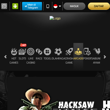
Main di
MASUK
DAFTAR
Telegram
HOT
SLOTS
LIVE
RACE
TOGEL
OLAHRAGA
CRASH
ARCADE
POKER
SABUNG
PROMO
GAMES
CASINO
GAME
AYAM