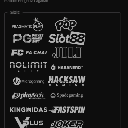
Platform Penyedia Layanan
Slots