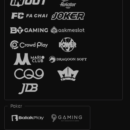
Poker