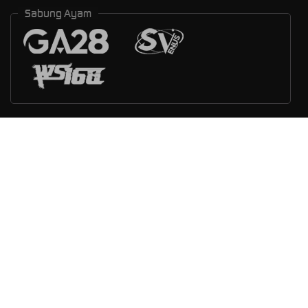
Sabung Ayam