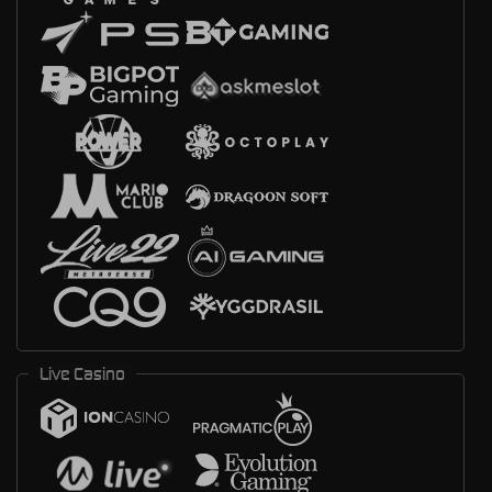
Live Casino