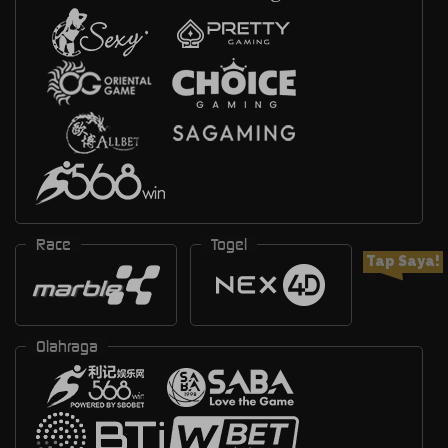
Race
Togel
Tap Saya!
Olahraga