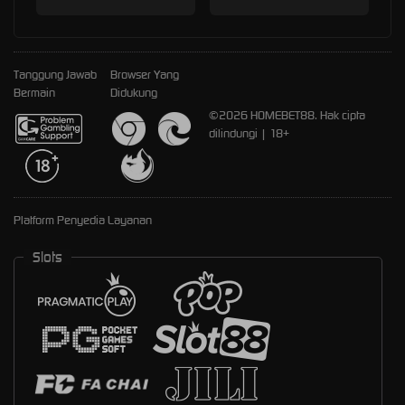
Tanggung Jawab
Browser Yang
Bermain
Didukung
©2026 HOMEBET88. Hak cipta
dilindungi | 18+
Platform Penyedia Layanan
Slots