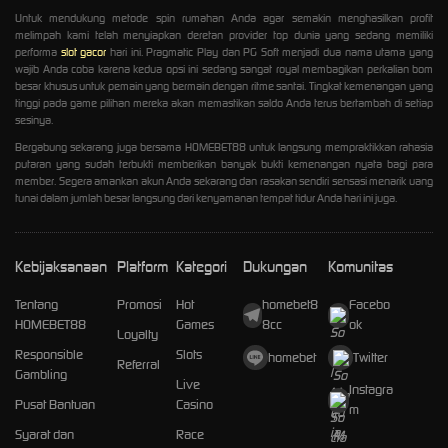
Untuk mendukung metode spin rumahan Anda agar semakin menghasilkan profit
melimpah kami telah menyiapkan deretan provider top dunia yang sedang memiliki
performa
slot gacor
hari ini. Pragmatic Play dan PG Soft menjadi dua nama utama yang
wajib Anda coba karena kedua opsi ini sedang sangat royal membagikan perkalian bom
besar khusus untuk pemain yang bermain dengan ritme santai. Tingkat kemenangan yang
tinggi pada game pilihan mereka akan memastikan saldo Anda terus bertambah di setiap
sesinya.
Bergabung sekarang juga bersama HOMEBET88 untuk langsung mempraktikkan rahasia
putaran yang sudah terbukti memberikan banyak bukti kemenangan nyata bagi para
member. Segera amankan akun Anda sekarang dan rasakan sendiri sensasi menarik uang
tunai dalam jumlah besar langsung dari kenyamanan tempat tidur Anda hari ini juga.
Kebijaksanaan
Platform
Kategori
Dukungan
Komunitas
Tentang
Promosi
Hot
homebet8
Facebo
HOMEBET88
Games
8cc
ok
Loyalty
Responsible
Slots
homebet
Twitter
Referral
Gambling
Live
Instagra
Pusat Bantuan
Casino
m
Syarat dan
Race