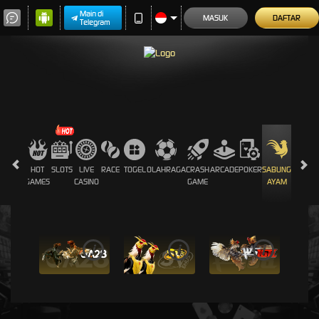
Main di
MASUK
DAFTAR
Telegram
HOT
SLOTS
LIVE
RACE
TOGEL
OLAHRAGA
CRASH
ARCADE
POKER
SABUNG
PROMOS
GAMES
CASINO
GAME
AYAM
i
i
i