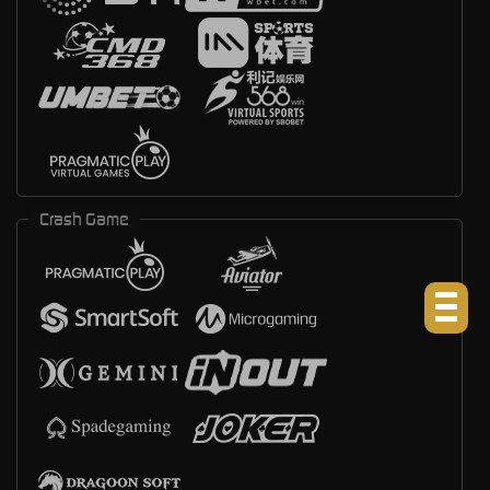
Crash Game