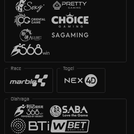
Race
Togel
Olahraga