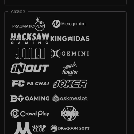
Arcade