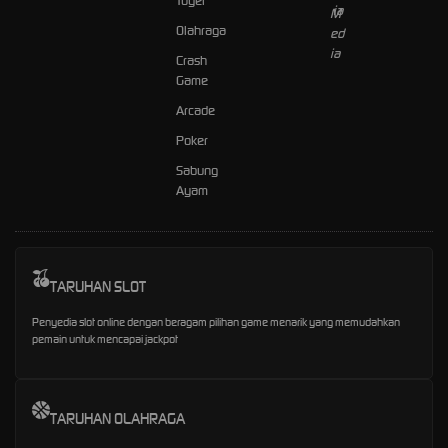
Togel
Olahraga
Crash
Game
Arcade
Poker
Sabung
Ayam
TARUHAN SLOT
Penyedia slot online dengan beragam pilihan game menarik yang memudahkan
pemain untuk mencapai jackpot
TARUHAN OLAHRAGA