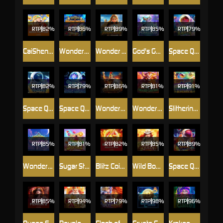
RTP
82%
RTP
86%
RTP
89%
RTP
85%
RTP
79%
CaiShen Mega Fortune
Wonders of Machu Picchu
Wonder of Hanging Garden
God's Gambit: Poseidon
Space Quest: Earth
RTP
82%
RTP
79%
RTP
86%
RTP
81%
RTP
91%
Space Quest: Moon
Space Quest: Neptune
Wonders of Colosseum
Wonders of Grand Canyon
Slithering Riches
RTP
85%
RTP
81%
RTP
82%
RTP
85%
RTP
89%
Wonders of Taj Mahal
Sugar Strike
Blitz Coin: Hold & Win
Wild Bounty Queen
Space Quest: Mars
RTP
85%
RTP
94%
RTP
79%
RTP
98%
RTP
96%