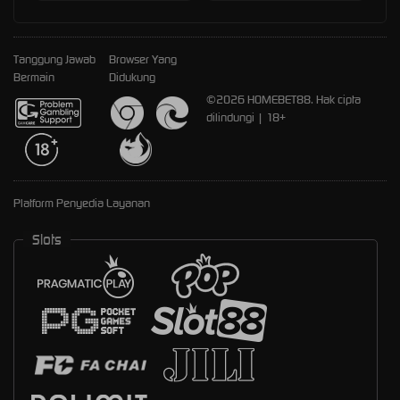
Tanggung Jawab
Browser Yang
Bermain
Didukung
©2026 HOMEBET88. Hak cipta
dilindungi | 18+
Platform Penyedia Layanan
Slots