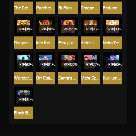
The Great Sorcery
Panthera Pardus
Buffalo Blaze
Dragon Treasure
Fortune Realm
RTP
80%
RTP
98%
RTP
95%
RTP
95%
RTP
83%
Dragon Wish
Into the Fay: Ashley
Fiery Lady
Aztec Legacy
Neko Treasure
RTP
93%
RTP
81%
RTP
88%
RTP
87%
RTP
95%
Wonders of Zeus
Oni Cosmic Atlas
Santa's Payday
Meta Space
Illuvium Master
RTP
81%
Block Buster