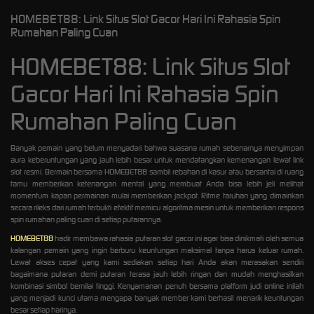
HOMEBET88: Link Situs Slot Gacor Hari Ini Rahasia Spin
Rumahan Paling Cuan
HOMEBET88: Link Situs Slot
Gacor Hari Ini Rahasia Spin
Rumahan Paling Cuan
Banyak pemain yang belum menyadari bahwa suasana rumah sebenarnya menyimpan
aura keberuntungan yang jauh lebih besar untuk mendatangkan kemenangan lewat link
slot resmi. Bermain bersama HOMEBET88 sambil rebahan di kasur atau bersantai di ruang
tamu memberikan ketenangan mental yang membuat Anda bisa lebih jeli melihat
momentum kapan permainan mulai memberikan jackpot. Ritme taruhan yang dimainkan
secara rileks dari rumah terbukti efektif memicu algoritma mesin untuk memberikan respons
spin rumahan paling cuan di setiap putarannya.
HOMEBET88
hadir membawa rahasia putaran slot gacor ini agar bisa dinikmati oleh semua
kalangan pemain yang ingin berburu keuntungan maksimal tanpa harus keluar rumah.
Lewat akses cepat yang kami sediakan setiap hari Anda akan merasakan sendiri
bagaimana putaran demi putaran terasa jauh lebih ringan dan mudah menghasilkan
kombinasi simbol bernilai tinggi. Kenyamanan penuh bersama platform judi online inilah
yang menjadi kunci utama mengapa banyak member kami berhasil menarik keuntungan
besar setiap harinya.