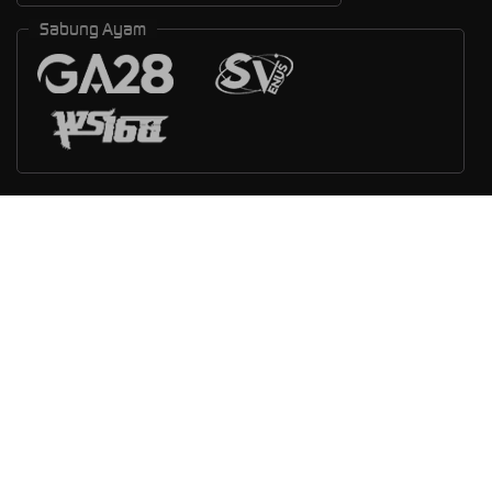
Sabung Ayam