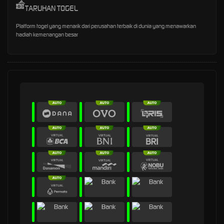
TARUHAN TOGEL
Platform togel yang menarik dari perusahan terbaik di dunia yang menawarkan
hadiah kemenangan besar