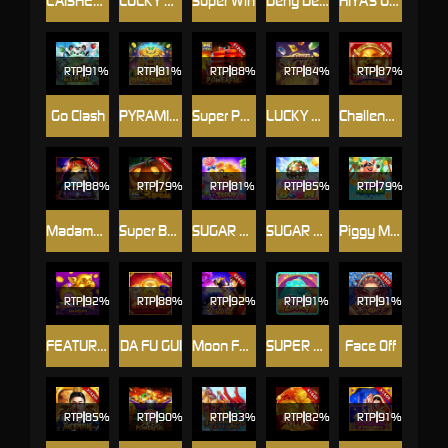
CAISHEN-LUCKY SPREAD
LUCKY ACE 2
Super Win
Deng Deng
HIYAS GEMS
RTP
91%
RTP
81%
RTP
88%
RTP
84%
RTP
87%
Go Clash
PYRAMID OF FLAMES
Super Powerful
LUCKY ACE
Challenge・Golden Pig
RTP
88%
RTP
79%
RTP
81%
RTP
85%
RTP
79%
Madame Caroline
Super Boom
SUGAR TEDDY
SUGAR BOOM
Piggy Master
RTP
92%
RTP
88%
RTP
92%
RTP
91%
RTP
91%
FEATURE BUY - Golden Pig
DA FU GUI
Moon Festival
SUPER LUCKY
Face Off
RTP
85%
RTP
90%
RTP
83%
RTP
82%
RTP
91%