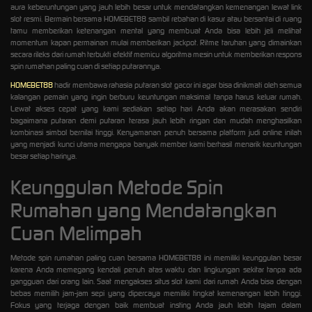
aura keberuntungan yang jauh lebih besar untuk mendatangkan kemenangan lewat link
slot resmi. Bermain bersama HOMEBET88 sambil rebahan di kasur atau bersantai di ruang
tamu memberikan ketenangan mental yang membuat Anda bisa lebih jeli melihat
momentum kapan permainan mulai memberikan jackpot. Ritme taruhan yang dimainkan
secara rileks dari rumah terbukti efektif memicu algoritma mesin untuk memberikan respons
spin rumahan paling cuan di setiap putarannya.
HOMEBET88
hadir membawa rahasia putaran slot gacor ini agar bisa dinikmati oleh semua
kalangan pemain yang ingin berburu keuntungan maksimal tanpa harus keluar rumah.
Lewat akses cepat yang kami sediakan setiap hari Anda akan merasakan sendiri
bagaimana putaran demi putaran terasa jauh lebih ringan dan mudah menghasilkan
kombinasi simbol bernilai tinggi. Kenyamanan penuh bersama platform judi online inilah
yang menjadi kunci utama mengapa banyak member kami berhasil menarik keuntungan
besar setiap harinya.
Keunggulan Metode Spin
Rumahan yang Mendatangkan
Cuan Melimpah
Metode spin rumahan paling cuan bersama HOMEBET88 ini memiliki keunggulan besar
karena Anda memegang kendali penuh atas waktu dan lingkungan sekitar tanpa ada
gangguan dari orang lain. Saat mengakses situs slot kami dari rumah Anda bisa dengan
bebas memilih jam-jam sepi yang dipercaya memiliki tingkat kemenangan lebih tinggi.
Fokus yang terjaga dengan baik membuat insting Anda jauh lebih tajam dalam