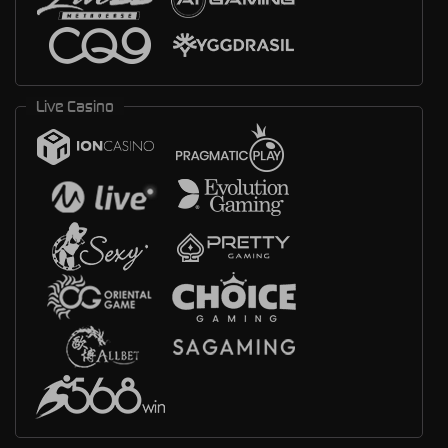
Live Casino