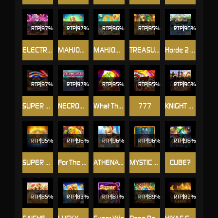
RTP
97%
RTP
97%
RTP
96%
RTP
95%
RTP
96%
ELECTRIC ZEUS
MAHJONG: ORIGIN 2
MAHJONG WAYS 3
TREASURES OF AZTEC Z
Horde 2 Winter
RTP
97%
RTP
97%
RTP
95%
RTP
95%
RTP
96%
SUPER AWESOME
NECROMANCER SHA
What The FA
777
KNIGHT ARTHUR
RTP
95%
RTP
96%
RTP
96%
RTP
96%
RTP
96%
SUPER GEMS 2
For The Horde
ATHENA LUCKY SPREAD
MYSTIC LEGEND 2
CUBE?
RTP
85%
RTP
83%
RTP
81%
RTP
89%
RTP
82%