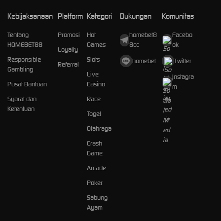
Kebijaksanaan
Platform
Kategori
Dukungan
Komunitas
Tentang
Promosi
Hot
homebet8
Facebo
HOMEBET88
Games
8cc
ok
Loyalty
Responsible
Slots
homebet
Twitter
Referral
Gambling
Live
Instagra
Pusat Bantuan
Casino
m
Syarat dan
Race
Ketentuan
Togel
Olahraga
Crash
Game
Arcade
Poker
Sabung
Ayam