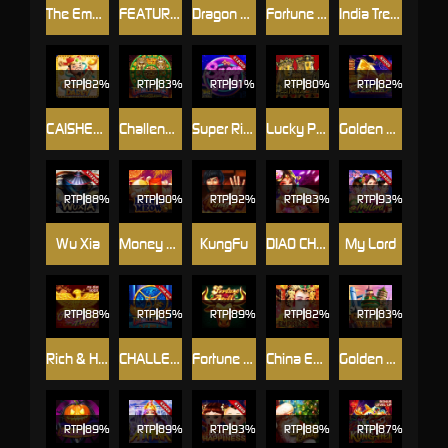
The Empire
FEATURE BUY・SUPER POWERFUL
Dragon Boat Festival
Fortune Teller
India Treasure
RTP
82%
RTP
83%
RTP
91%
RTP
80%
RTP
82%
CAISHEN DADDY
Challenge・Mayan Calendar
Super Rich
Lucky Poker 2
Golden Zongzi
RTP
88%
RTP
90%
RTP
92%
RTP
83%
RTP
93%
Wu Xia
Money Meow
KungFu
DIAO CHAN FA DA CAI
My Lord
RTP
88%
RTP
85%
RTP
89%
RTP
82%
RTP
83%
Rich & Happy
CHALLENGE・FU LU SHOU XI
Fortune Bull
China Empress
Golden Week
RTP
89%
RTP
89%
RTP
93%
RTP
88%
RTP
87%