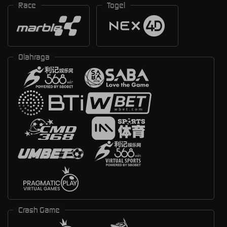
Race
Togel
Olahraga
Crash Game