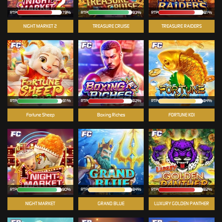
RTP
79%
RTP
93%
RTP
81%
NIGHT MARKET 2
TREASURE CRUISE
TREASURE RAIDERS
RTP
91%
RTP
82%
RTP
84%
Fortune Sheep
Boxing Riches
FORTUNE KOI
RTP
90%
RTP
84%
RTP
82%
NIGHT MARKET
GRAND BLUE
LUXURY GOLDEN PANTHER