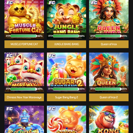
RTP
98%
RTP
98%
RTP
95%
MUSCLE FORTUNE CAT
JUNGLE BANG BANG
Queen of Inca
RTP
96%
RTP
96%
RTP
95%
Chinese New Year Moreways
Sugar Bang Bang 2
Queen of Inca 2