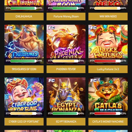
RTP
94%
RTP
94%
RTP
88%
CHILIHUAHUA
Fortune Money Boom
WIN WIN NEKO
RTP
94%
RTP
84%
RTP
81%
TREASURES OF ODIN
PHOENIX FEVER
Lucky Fortune 3x3
RTP
85%
RTP
94%
RTP
83%
CYBER GOD OF FORTUNE⁺
EGYPT BONANZA
CATLA'S MONEY MACHINE