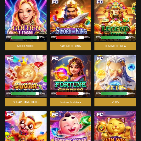
RTP
95%
RTP
81%
RTP
90%
GOLDEN IDOL
SWORD OF KING
LEGEND OF INCA
RTP
90%
RTP
82%
RTP
94%
SUGAR BANG BANG
Fortune Goddess
ZEUS