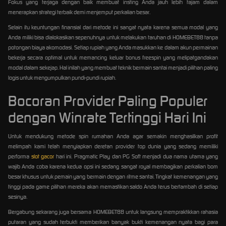
Fokus yang terjaga dengan baik membuat insting Anda jauh lebih tajam dalam
menerapkan strategi terbaik demi menjemput perkalian besar.
Selain itu keuntungan finansial dari metode ini sangat nyata karena semua modal yang
Anda miliki bisa dialokasikan sepenuhnya untuk melakukan taruhan di HOMEBET88 tanpa
potongan biaya akomodasi. Setiap rupiah yang Anda masukkan ke dalam akun permainan
bekerja secara optimal untuk memancing keluar bonus freespin yang melipatgandakan
modal dalam sekejap. Hal inilah yang membuat teknik bermain santai menjadi pilihan paling
logis untuk mengumpulkan pundi-pundi rupiah.
Bocoran Provider Paling Populer
dengan Winrate Tertinggi Hari Ini
Untuk mendukung metode spin rumahan Anda agar semakin menghasilkan profit
melimpah kami telah menyiapkan deretan provider top dunia yang sedang memiliki
performa
slot gacor
hari ini. Pragmatic Play dan PG Soft menjadi dua nama utama yang
wajib Anda coba karena kedua opsi ini sedang sangat royal membagikan perkalian bom
besar khusus untuk pemain yang bermain dengan ritme santai. Tingkat kemenangan yang
tinggi pada game pilihan mereka akan memastikan saldo Anda terus bertambah di setiap
sesinya.
Bergabung sekarang juga bersama HOMEBET88 untuk langsung mempraktikkan rahasia
putaran yang sudah terbukti memberikan banyak bukti kemenangan nyata bagi para