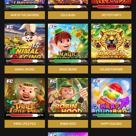
RTP
92%
RTP
87%
RTP
82%
WAR OF THE UNIVERSE
GOLD RUSH
HOT POT PARTY
RTP
82%
RTP
91%
RTP
85%
ANIMAL RACING
MAGIC BEANS
GOLDEN PANTHER
RTP
81%
RTP
87%
RTP
90%
THREE LITTLE PIGS
ROBIN HOOD
HAPPY DUO BAO