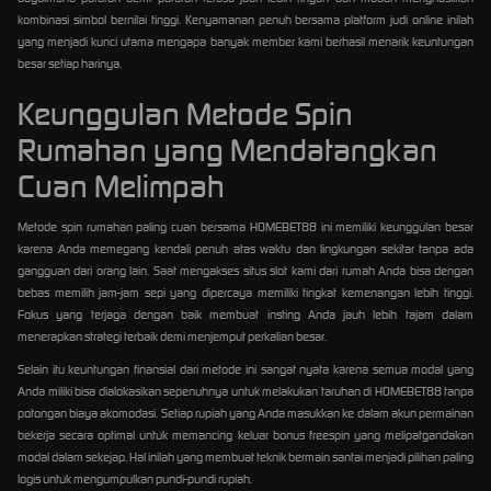
kombinasi simbol bernilai tinggi. Kenyamanan penuh bersama platform judi online inilah
yang menjadi kunci utama mengapa banyak member kami berhasil menarik keuntungan
besar setiap harinya.
Keunggulan Metode Spin
Rumahan yang Mendatangkan
Cuan Melimpah
Metode spin rumahan paling cuan bersama HOMEBET88 ini memiliki keunggulan besar
karena Anda memegang kendali penuh atas waktu dan lingkungan sekitar tanpa ada
gangguan dari orang lain. Saat mengakses situs slot kami dari rumah Anda bisa dengan
bebas memilih jam-jam sepi yang dipercaya memiliki tingkat kemenangan lebih tinggi.
Fokus yang terjaga dengan baik membuat insting Anda jauh lebih tajam dalam
menerapkan strategi terbaik demi menjemput perkalian besar.
Selain itu keuntungan finansial dari metode ini sangat nyata karena semua modal yang
Anda miliki bisa dialokasikan sepenuhnya untuk melakukan taruhan di HOMEBET88 tanpa
potongan biaya akomodasi. Setiap rupiah yang Anda masukkan ke dalam akun permainan
bekerja secara optimal untuk memancing keluar bonus freespin yang melipatgandakan
modal dalam sekejap. Hal inilah yang membuat teknik bermain santai menjadi pilihan paling
logis untuk mengumpulkan pundi-pundi rupiah.