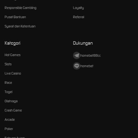
Responsible Gambling
Loyalty
Pusat Bantuan
Referral
Syarat dan Ketentuan
Kategori
Dukungan
Hot Games
homebet88cc
Slots
homebet
Live Casino
Race
Togel
Olahraga
Crash Game
Arcade
Poker