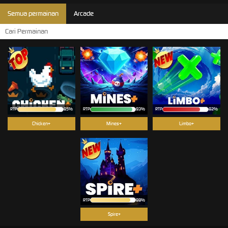
Semua permainan
Arcade
RTP
85%
RTP
93%
RTP
82%
Chicken+
Mines+
Limbo+
RTP
88%
Spire+