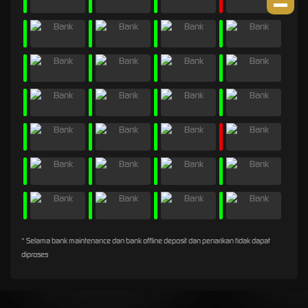
* Selama bank maintenance dan bank offline deposit dan penarikan tidak dapat
diproses