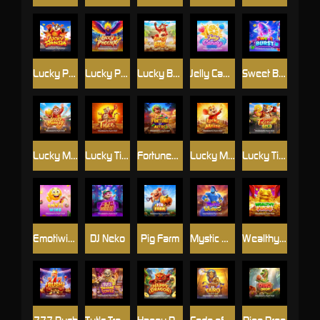
Lucky Panda
Lucky Phoenix
Lucky Bull
Jelly Candy
Sweet Burst
Lucky MonKey
Lucky Tiger
Fortunes of Aztec
Lucky Mouse
Lucky Tiger Gold Ultimate
Emotiwins
DJ Neko
Pig Farm
Mystic Wishes
Wealthy Frog