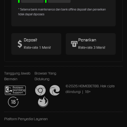
* Selama bank maintenance dan bank offline deposit dan penarikan
tidak dapat diproses
Deposit
Penarikan
Rata-rata 1 Menit
Rata-rata 3 Menit
Tanggung Jawab
Browser Yang
Bermain
Didukung
©2026 HOMEBET88. Hak cipta
dilindungi | 18+
Platform Penyedia Layanan