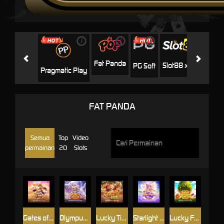
i
i
i
i
i
Facha
Fat Panda
Slot88 x PP
PG Soft
Pragmatic Play
FAT PANDA
Semua
Top
Video
permainan
20
Slots
Gates of Olympus POP
Olympus Wins
Lucky Tiger 1000
Starlight Wins
Lucky Fortune Tree