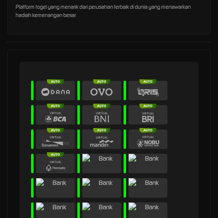
Platform togel yang menarik dari perusahan terbaik di dunia yang menawarkan
hadiah kemenangan besar